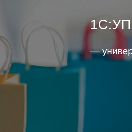
1С:У
— универ