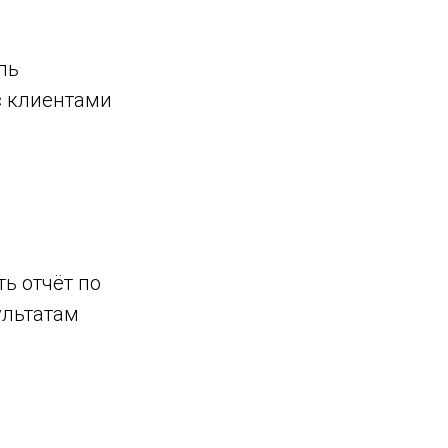
ль
с клиентами
ть отчёт по
ультатам